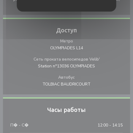
American Express, Дебетовая карточка
Доступ
Метро
OLYMPIADES L14
Сеть проката велосипедов Velib'
Station n°13036 OLYMPIADES
Автобус
TOLBIAC BAUDRICOURT
Часы работы
П�
-
С�
12:00 - 14:15