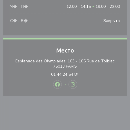
Ч�
-
П�
12:00 - 14:15
19:00 - 22:00
•
С�
-
В�
Закрыто
Место
Esplanade des Olympiades, 103 - 105 Rue de Tolbiac
((открывается в новом окне
75013 PARIS
01 44 24 54 84
Facebook ((открывается в новом 
Instagram ((открывается в