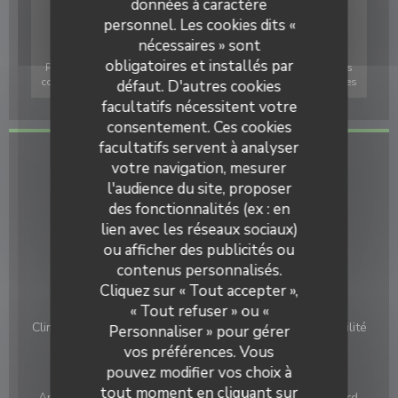
données à caractère
personnel. Les cookies dits «
nécessaires » sont
obligatoires et installés par
Pour afficher la carte interactive Waze, vous devez accepter les
cookies Waze Map (Google). Ces cookies peuvent collecter des
défaut. D'autres cookies
données de navigation et de localisation.
Autoriser
facultatifs nécessitent votre
consentement. Ces cookies
facultatifs servent à analyser
Infos pratiques
votre navigation, mesurer
l'audience du site, proposer
Cuisine
des fonctionnalités (ex : en
Italienne
lien avec les réseaux sociaux)
ou afficher des publicités ou
Type de restaurant
contenus personnalisés.
Pasta et Basta
Restaurant Italien
Cliquez sur « Tout accepter »,
Services
« Tout refuser » ou «
Climatisation, Privatisation, Accès aux personnes à mobilité
Personnaliser » pour gérer
réduite, Terrasse, Accès Wifi
vos préférences. Vous
pouvez modifier vos choix à
Moyens de paiement
tout moment en cliquant sur
Apple Pay, Paiement Sans Contact, Eurocard/Mastercard,