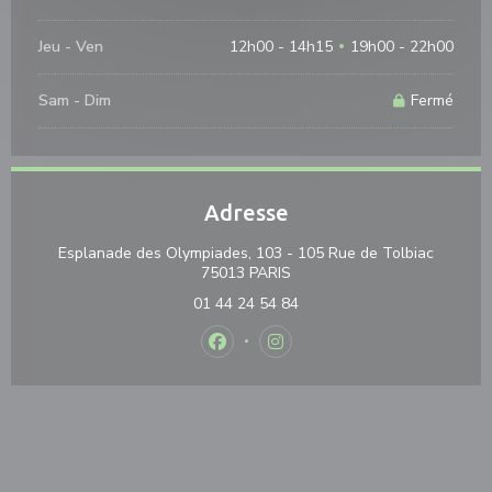
Jeu
-
Ven
12h00 - 14h15
19h00 - 22h00
•
Sam
-
Dim
Fermé
Adresse
Esplanade des Olympiades, 103 - 105 Rue de Tolbiac
((ouvre une nouvelle fenêtre
75013 PARIS
01 44 24 54 84
Facebook ((ouvre une nouvelle fenê
Instagram ((ouvre une nouvel