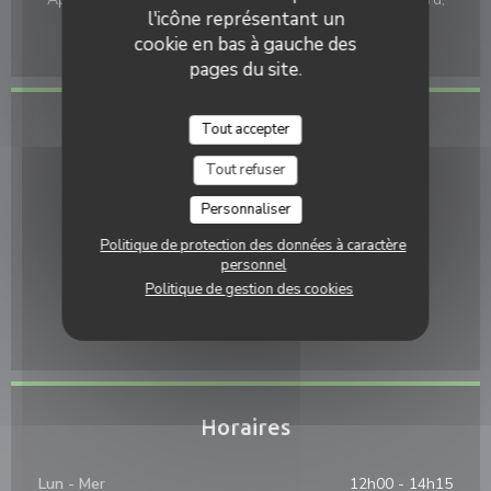
l'icône représentant un
Titres restaurant, Espèces, Visa, Chèques, American
Express, Carte Bleue
cookie en bas à gauche des
pages du site.
Tout accepter
Accès
Tout refuser
Métro
OLYMPIADES L14
Personnaliser
Station de vélos
Politique de protection des données à caractère
Station n°13036 OLYMPIADES
personnel
Politique de gestion des cookies
Bus
TOLBIAC BAUDRICOURT
Horaires
Lun
-
Mer
12h00 - 14h15